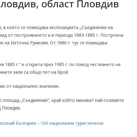
ловдив, област Пловдив
, в която се помещава експозицията „Съединение на
 вид от построяването и в периода 1883-1885 г. Построена
е на Източна Румелия. От 1886 г. тук се помещава
 1885 г.“ е открита през 1985 г. по повод честването на
ните зали са общо пет на брой.
ник от национално значение.
о площад „Съединение“, край който минават най-големите
 Пловдив.
познай България – 100 национални туристически