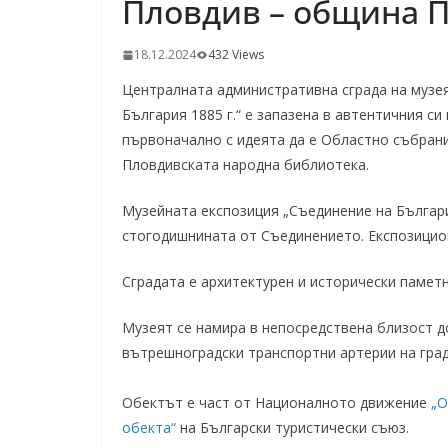
Пловдив – община П
18.12.2024
432 Views
Централната административна сграда на музея
България 1885 г.“ е запазена в автентичния си
първоначално с идеята да е Областно събрани
Пловдивската народна библиотека.
Музейната експозиция „Съединение на България
стогодишнината от Съединението. Експозицион
Сградата е архитектурен и исторически памет
Музеят се намира в непосредствена близост д
вътрешноградски транспортни артерии на град
Обектът е част от Националното движение
„О
обекта“
на Български туристически съюз.