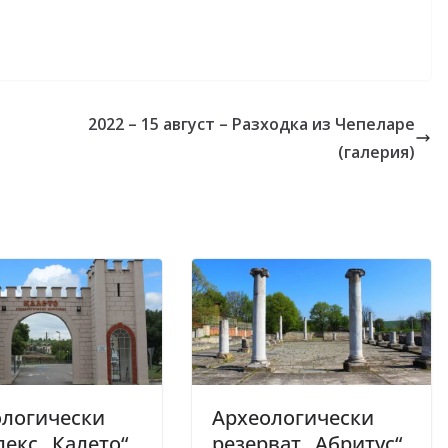
2022 – 15 август – Разходка из Чепеларе
(галерия)
ологически
Археологически
екс „Калето“
резерват „Абритус“