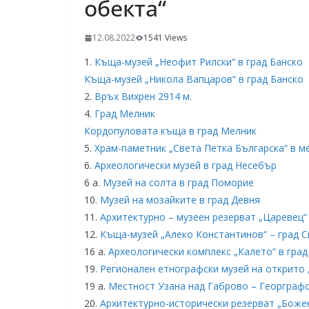
обекта“
12.08.2022
1541 Views
1.
Къща-музей „Неофит Рилски“ в град Банско
Къща-музей „Никола Вапцаров“ в град Банско
2.
Връх Вихрен 2914 м.
4.
Град Мелник
Кордопуловата къща в град Мелник
5.
Храм-паметник „Света Петка Българска“ в м
6.
Археологически музей в град Несебър
6 а.
Музей на солта в град Поморие
10.
Музей на мозайките в град Девня
11.
Архитектурно – музеен резерват „Царевец“
12.
Къща-музей „Алеко Константинов“ – град 
16 а.
Археологически комплекс „Калето“ в гра
19.
Регионален етнографски музей на открито 
19 а.
Местност Узана над Габрово – Георграфс
20.
Архитектурно-исторически резерват „Боже