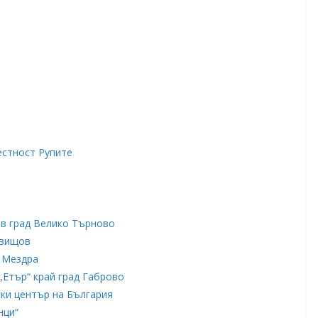
естност Рупите
 в град Велико Търново
Свищов
д Мездра
„Етър“ край град Габрово
ки център на България
нци“