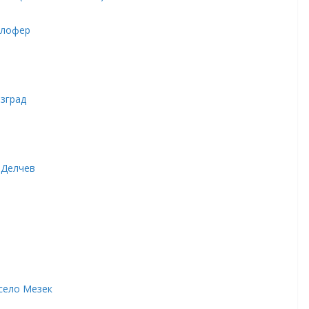
алофер
азград
 Делчев
село Мезек