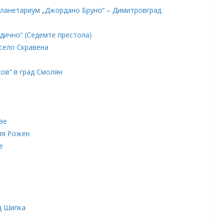
планетариум „Джордано Бруно“ – Димитровград
ично“ (Седемте престола)
село Скравена
ов“ в град Смолян
ве
ия Рожен
е
д Шипка