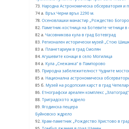
73.
Народна Астрономическа обсерватория и 
74 а.
Връх Черни връх 2290 м.
78.
Осеновлашки манастир „Рождество Богород
82.
Паметник-костница на Ботевите четници в 
82 а.
Часовникова кула в град Ботевград
83.
Регионален исторически музей „Стою Шишк
83 а.
Планетариум в град Смолян
84.
Агушевите конаци в село Могилица
84 а.
Кула „Снежанка“ в Пампорово
85.
Природна забележителност Чудните мосто
85 а.
Национална астрономическа обсерватор
85 б.
Музей на родопския карст в град Чепелар
86.
Етнографски ареален комплекс „Златоград“
88.
Триградското ждрело
89.
Ягодинска пещера
Буйновско ждрело
92.
Храм-паметник „Рождество Христово в гра
95.
Томбул джамия в град Шумен