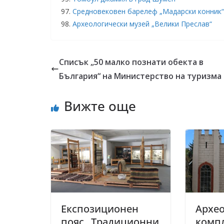
97.
Средновековен барелеф „Мадарски конник“
98.
Археологически музей „Велики Преслав“
Списък „50 малко познати обекта в
България“ на Министерство на туризма
Вижте още
Експозиционен
Архе
пояс „Традиционни
компл