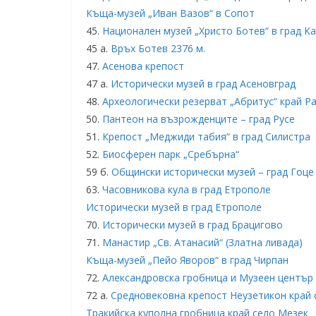
Къща-музей „Иван Вазов“ в Сопот
45.
Национален музей „Христо Ботев“ в град К
45 а.
Връх Ботев 2376 м.
47.
Асенова крепост
47 а.
Исторически музей в град Асеновград
48.
Археологически резерват „Абритус“ край Р
50.
Пантеон на възрожденците – град Русе
51.
Крепост „Меджиди табия“ в град Силистра
52.
Биосферен парк „Сребърна“
59 б.
Общински исторически музей – град Гоце
63.
Часовникова кула в град Етрополе
Исторически музей в град Етрополе
70.
Исторически музей в град Брацигово
71.
Манастир „Св. Атанасий“ (Златна ливада)
Къща-музей „Пейо Яворов“ в град Чирпан
72.
Александровска гробница и Музеен център
72 а.
Средновековна крепост Неузетикон край 
Тракийска куполна гробница край село Мезек