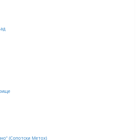
рад
юрище
но“ (Сопотски Метох)