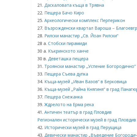
21.
Даскаловата къща в Трявна
22.
Пещера Бачо Киро
25.
Археологически комплекс Перперикон
27.
Възрожденски квартал Вароша – Благоевг
28.
Рилски манастир „Св. Йоан Рилски“
28 а.
Стобски пирамиди
30 а.
Къкринското ханче
30 в.
Деветашка пещера
31.
Троянски манастир „Успение Богородично“
33.
Пещера Съева дупка
34.
Къща-музей „Иван Вазов“ в Берковица
36.
Къща-музей „Райна Княгиня“ в град Панаг
37.
Пещера Снежанка
39.
Ждрелото на Ерма река
41.
Античен театър в град Пловдив
Регионален исторически музей в град Пловдив
42.
Исторически музей в град Перущица
43.
Девически манастир „Въведение Богородич