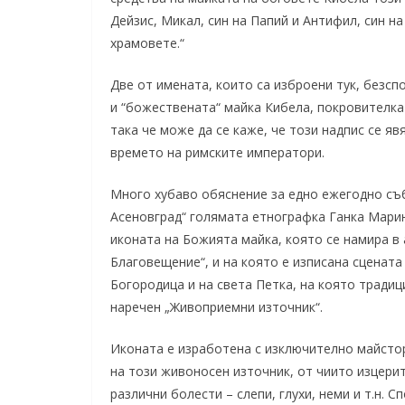
Дейзис, Микал, син на Папий и Антифил, син н
храмовете.“
Две от имената, които са изброени тук, безсп
и “божествената“ майка Кибела, покровителка
така че може да се каже, че този надпис се я
времето на римските императори.
Много хубаво обяснение за едно ежегодно съб
Асеновград“ голямата етнографка Ганка Марин
иконата на Божията майка, която се намира в
Благовещение“, и на която е изписана сцената
Богородица и на света Петка, на която тради
наречен „Живоприемни източник“.
Иконата е изработена с изключително майстор
на този живоносен източник, от чиито изцерит
различни болести – слепи, глухи, неми и т.н.