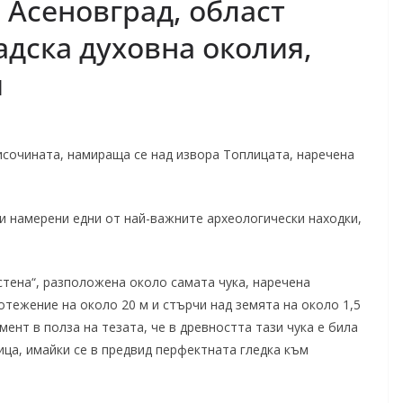
 Асеновград, област
адска духовна околия,
я
височината, намираща се над извора Топлицата, наречена
ли намерени едни от най-важните археологически находки,
 стена“, разположена около самата чука, наречена
ротежение на около 20 м и стърчи над земята на около 1,5
умент в полза на тезата, че в древността тази чука е била
ица, имайки се в предвид перфектната гледка към