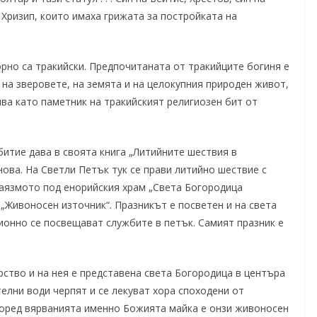
а Хризип, които имаха грижата за постройката на
орно са тракийски. Предпочитаната от тракийците богиня е
 на зверовете, на земята и на целокупния природен живот,
вява като паметник на тракийският религиозен бит от
итие дава в своята книга „Литийните шествия в
ова. На Светли Петък тук се прави литийно шествие с
 аязмото под енорийския храм „Света Богородица
 „Живоносен източник“. Празникът е посветен и на света
ционно се посвещават службите в петък. Самият празник е
ство и на нея е представена света Богородица в центъра
елни води черпят и се лекуват хора споходени от
 Според вярванията именно Божията майка е онзи живоносен