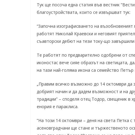
Тук ще посоча една статия във вестник ”Вести
благоустройствата, които се извършват тук:
“Започна изографисването на възобновеният п
работят Николай Краевски и неговият приятел
съавторски дебют на тези току-що завършили
Те работят по предварително одобрени от спе
иконостас вече сияе образът на светицата, дал
на тази най-голяма икона са семейство Петър
„Правим всичко възможно до 14 октомври да з
добрият начин и да дадем възможност и на др
традиции” – споделя отец Тодор, свещеник в 
енория е параклиса.
”На този 14 октомври – деня на света Петка с
асеновградчани ще стане и тържественото осв