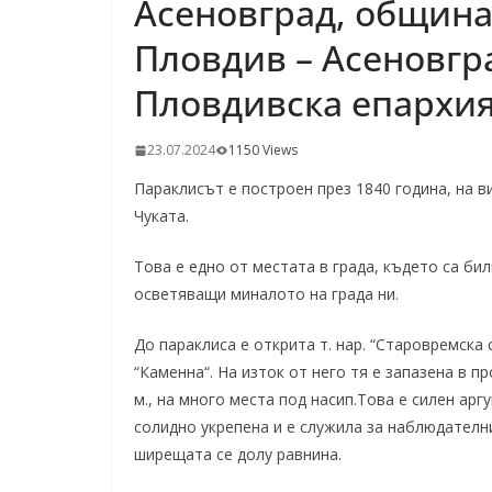
Асеновград, община
Пловдив – Асеновгр
Пловдивска епархи
23.07.2024
1150 Views
Параклисът е построен през 1840 година, на 
Чуката.
Това е едно от местата в града, където са би
осветяващи миналото на града ни.
До параклиса е открита т. нар. “Старовремска
“Каменна“. На изток от него тя е запазена в п
м., на много места под насип.Това е силен арг
солидно укрепена и е служила за наблюдателн
ширещата се долу равнина.