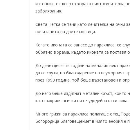
източник, от когото хората пият живителна во
заболявания.
Света Петка се тачи като лечителка на очни з
почитането на двете светици.
Когато иконата се занесе до параклиса, се сл
обратно в храма, където иконата се поставя 
До деветдесетте години на миналия век парак
да се срути, но благодарение на неуморният т
през 1993 година, той беше възстановен и оп
До него беше издигнат метален кръст, който н
като закриля всички ни с чудодейната си сила.
Много грижи за параклиса полагаше отец Тодо
Богородица Благовещение“ в чиято енория е п