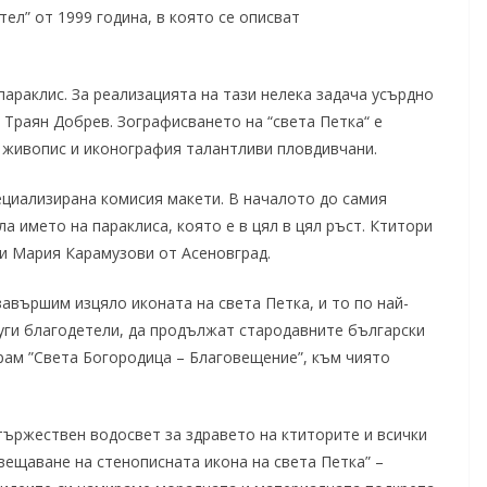
тел” от 1999 година, в която се описват
араклис. За реализацията на тази нелека задача усърдно
 Траян Добрев. Зографисването на “света Петка“ е
 живопис и иконография талантливи пловдивчани.
циализирана комисия макети. В началото до самия
а името на параклиса, която е в цял в цял ръст. Ктитори
 и Мария Карамузови от Асеновград.
авършим изцяло иконата на света Петка, и то по най-
уги благодетели, да продължат стародавните български
храм ”Света Богородица – Благовещение”, към чиято
 тържествен водосвет за здравето на ктиторите и всички
ещаване на стенописната икона на света Петка” –