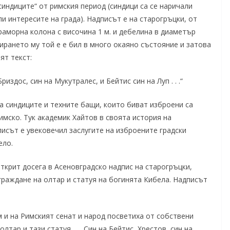
синдиците“ от римския период (синдици са се наричали
 интересите на града). Надписът е на старогръцки, от
раморна колона с височина 1 м. и дебелина в диаметър
ирането му той е е бил в много окаяно състояние и затова
ят текст:
издос, син на Мукутралес, и Бейтис син на Луп . . .“
на синдиците и техните бащи, които биват изброени са
римско. Тук академик Хайтов в своята история на
исът е увековечил заслугите на изброените градски
ело.
ткрит досега в Асеновградско надпис на старогръцки,
граждане на олтар и статуя на богинята Кибела. Надписът
 и на Римският сенат и народ посветиха от собствени
тар и тази статуя . . . Син на Бейтис, Хрестов, син на