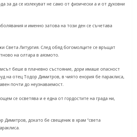
да за да се излекуват не само от физически а и от духовни
аболявания и именно затова на този ден се съчетава
ужи Света Литургия. След обяд богомолците се връщат
отново на олтара в аязмото.
лисът беше в плачевно състояние, дори имаше опасност
руд на отец Тодор Димитров, в чиято енория бе параклиса,
равен почти до неузнаваемост.
ощем се осветява и е една от гордостите на града ни,
р Димитров, докато бе свещеник в храм “света
араклиса.