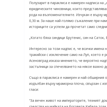
Полузарит в параклиса е намерен надписа на „
юридическите чиновници, които представлявали
рода на възпоменателните. Изчукан е върху м
0,30 м. За наше най-голямо съжаление при нам
историците са успели да прочетат само следни
„Когато бяха синдици Брутенис, син на Саток, Бр
Интересно за този надпис е, че всички имена 
тракийски с изключение само на Луп, което е 
Асеновград изказа мнението, че вероятно надп
застъпници за спечелването на някое важно д
Също в параклиса е намерен и най-обширния о
издълбан върху мраморна плоча, свързан с из
гласи:
“За вечен живот на императорите, техният дом
средства на майката на боговете Кибела този ол