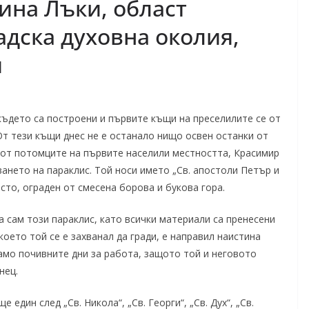
ина Лъки, област
адска духовна околия,
я
където са построени и първите къщи на преселилите се от
т тези къщи днес не е останало нищо освен останки от
н от потомците на първите населили местността, Красимир
ането на параклис. Той носи името „Св. апостоли Петър и
то, ограден от смесена борова и букова гора.
а сам този параклис, като всички материали са пренесени
 което той се е захванал да гради, е направил наистина
само почивните дни за работа, защото той и неговото
нец.
 един след „Св. Никола“, „Св. Георги“, „Св. Дух“, „Св.