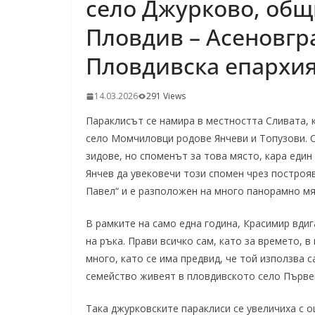
село Джурково, общ
Пловдив – Асеновгр
Пловдивска епархи
14.03.2026
291 Views
Параклисът се намира в местността Сливата, 
село Момчиловци родове Янчеви и Топузови. О
зидове, но споменът за това място, кара еди
Янчев да увековечи този спомен чрез построяв
Павел“ и е разположен на много панорамно мяс
В рамките на само една година, Красимир вдиг
на ръка. Прави всичко сам, като за времето, в
много, като се има предвид, че той използва 
семейство живеят в пловдивското село Първе
Така джурковските параклиси се увеличиха с още