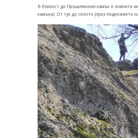
В близост до Пръшлянския камък е ловната хи
камъка). От тук до селото (през подножието н