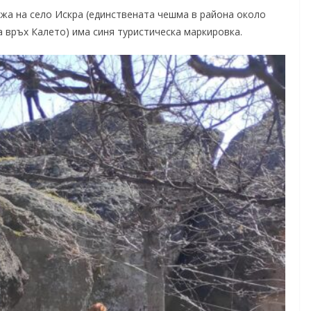
жа на село Искра (единствената чешма в района около
а връх Калето) има синя туристическа маркировка.