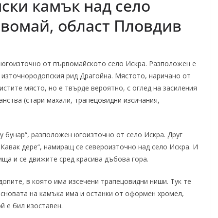
ски камък над село
вомай, област Пловдив
в югоизточно от първомайското село Искра. Разположен е
а източнородопския рид Драгойна. Мястото, наричано от
истите място, но е твърде вероятно, с оглед на засиления
анства (стари махали, трапецовидни изсичания,
у бунар“, разположен югоизточно от село Искра. Друг
„Кавак дере“, намиращ се североизточно над село Искра. И
ища и се движите сред красива дъбова гора.
допите, в която има изсечени трапецовидни ниши. Тук те
 основата на камъка има и останки от оформен хромел,
й е бил изоставен.