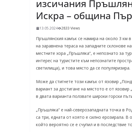
изсичания Пръшлян
Искра – община Пър
13.05.2024
2833 Views
Пръшлянския камък се намира на около 3 км 
на заравнена тераса на западните склонове н
местните хора „Пръшляка“, е непознато за тур
интерес на туристите към непознатите простр
светилища), и това място да се популяризира.
Може да стигнете този камък от язовир „Понд
вариант за достигане на мястото е от язовир 
в двата варианта ползвате широки горски път
„Пръшляка“ е най-северозападната точка в Ро
са три, едната от която е силно ерозирала. В
който вероятно се е счупил и в последствие то