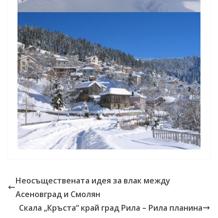
Неосъществената идея за влак между
Асеновград и Смолян
Скала „Кръста“ край град Рила – Рила планина