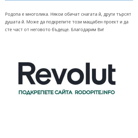
Родопа е многолика. Някои обичат снагата й, други търсят
душата й. Може да подкрепите този мащабен проект и да
сте част от неговото бъдеще. Благодарим Ви!