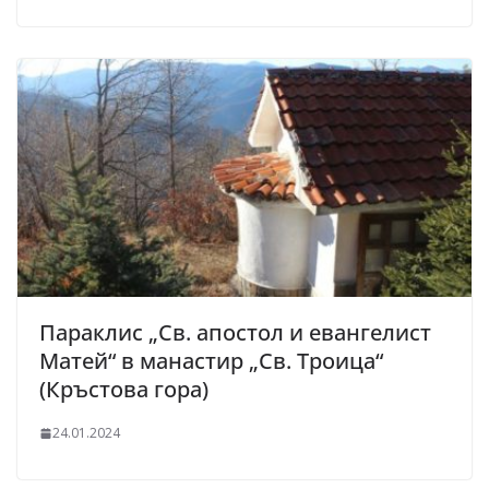
Параклис „Св. апостол и евангелист
Матей“ в манастир „Св. Троица“
(Кръстова гора)
24.01.2024