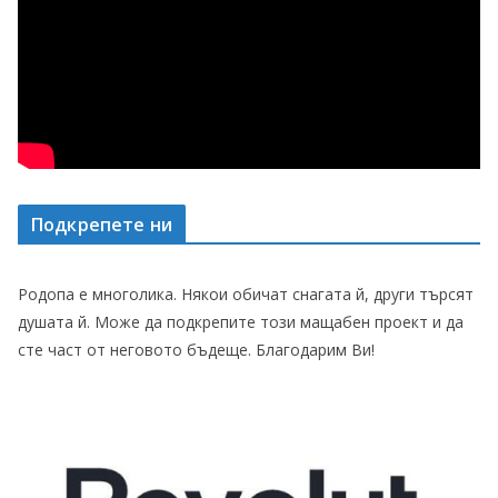
Подкрепете ни
Родопа е многолика. Някои обичат снагата й, други търсят
душата й. Може да подкрепите този мащабен проект и да
сте част от неговото бъдеще. Благодарим Ви!