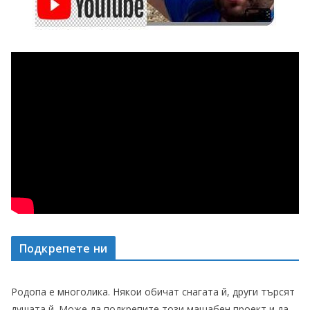
Подкрепете ни
Родопа е многолика. Някои обичат снагата й, други търсят
душата й. Може да подкрепите този мащабен проект и да