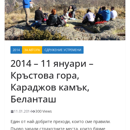
2014
ЗА АВТОРА
СДРУЖЕНИЕ УСТРЕМЕНИ
2014 – 11 януари –
Кръстова гора,
Караджов камък,
Беланташ
11.01.2014
300 Views
Един от най-добрите преходи, които сме правили.
Първо заради страхотните места, които бяхме