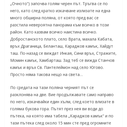
„Очното“) започва голям черен път. Тръгва се по
него, като след кратко изкачване излизате на една
много обширна поляна, от която пред вас се
разстила невероятна панорама към всичко в този
район. Като казвам всичко наистина всичко.
Добростанското плато, село Врата, махала Кабата,
връх Драганица, Беланташ, Караджов камък, Хайдут
таш. По-назад се виждат Инкая, Сини връх, Стражите,
Момин камък, Хамбарташ. Зад теб се вижда Станчов
камък и връх Св. Пантелеймон над село Югово.
Просто няма такова нещо на света…
По средата на тази поляна черният път се
разклонява на две. Вие продължавате само направо
по него, изкачвайки един хълм, след което влизате в
голяма букова гора. Пътят през нея ви води до
пътека, на която има табела „Караджов камък“ и по
тази пътека след около 15 мин сте пред огромните