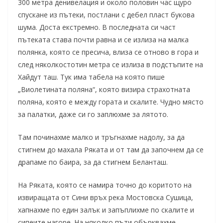
300 метра денивелация и около половин час щуро
спускане из пътеки, постлани с дебел пласт букова
шума. Доста екстремно. В последната си част
пътеката става почти равна и се излиза на малка
полянка, която се пресича, влиза се отново в гора и
след няколкостотин метра се излиза в подстъпите на
Хайдут таш. Тук има табела на която пише
„Виолетината поляна“, която визира страхотната
поляна, която е между гората и скалите. Чудно място
за палатки, даже си го заплюхме за лятото.
Там починахме малко и тръгнахме надолу, за да
стигнем до махала Ряката и от там да започнем да се
драпаме по баира, за да стигнем Беланташ.
На Ряката, която се намира точно до коритото на
извиращата от Сини връх река Мостовска Сушица,
хапнахме по един залък и запъплихме по скалите и
сипеите нагоре. На няколко пъти обърквахме