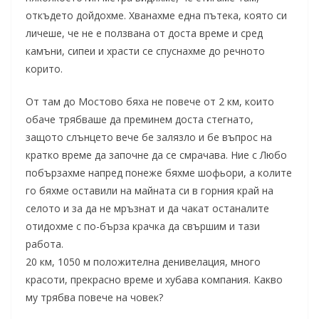
откъдето дойдохме. Хванахме една пътека, която си
личеше, че не е ползвана от доста време и сред
камъни, сипеи и храсти се спуснахме до речното
корито.
От там до Мостово бяха не повече от 2 км, които
обаче трябваше да преминем доста стегнато,
защото слънцето вече бе залязло и бе въпрос на
кратко време да започне да се смрачава. Ние с Любо
побързахме напред понеже бяхме шофьори, а колите
го бяхме оставили на майната си в горния край на
селото и за да не мръзнат и да чакат останалите
отидохме с по-бърза крачка да свършим и тази
работа.
20 км, 1050 м положителна денивелация, много
красоти, прекрасно време и хубава компания. Какво
му трябва повече на човек?