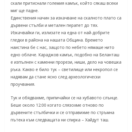
скали притиснали големия камък, който сякаш всеки
миг ще падне.
Единствения начин за изкачване на скалното плато са
дървени стълби и метален перапет до тях.
Изкачвайки ги, излизате на една от най-добрите
гледки в района на нашата Община. Времето
наистина бе с нас, защото по небето нямаше нито
едно облаче. Караджов камък, подобно на Беланташ
е изпълнен с каменни прорези, ниши, дело на човешка
ръка. Какво е било тук – светилище или некропол се
надявам да стане ясно след археологически
проучвания.
Тук и обядвахме, припичайки се на хубавото слънце.
Беше около 12:00 когато слязохме отново по
дървените стълбички и се отправихме по стръмна
пътека към следващата ни спирка – Хайдут таш.