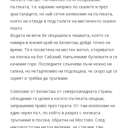
пътеката, т.е. карахме напряко по скалите и през
храсталаците, но най-сетне излязохме на пътеката,
която ни отведе в подстъпите на мистичното скално
плато.
Водата ни вече бе свършила и чешмата, която се
намира в южния край на Беланташ дойде точно на
време. Тя е посветена на местен жител, откривател
на плочка на бог Сабазий. Напълнихме бутилките и се
качихме горе. Последните слънчеви лъчи нежно ни
галеха, но нетърпеливо ни подсещаха, че скоро ще се
скрият и трябва да тръгваме.
Слязохме от Беланташ от северозападната страна,
обходихме го целия и когато пътеката свърши,
запрашихме право през гората. От там излязохме на
един черен път, по който в разрез с логиката
тръгнахме в посока, обратна на Мостово. След
няколкостотин метра видяхме, че стигаме там,