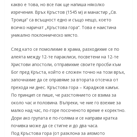
какво е това, но все пак ще напиша няколко
изречения. Връх Кръстов (1545 м) и манастир „Св.
Троица“ са всъщност едно и също нещо, което
всичко наричат „Кръстова гора“. Това е наистина
уникално поклонническо място.
След като се помолихме в храма, разходихме се по
алеята между 12-те параклиси, посветени на 12-те
Христови апостоли, отправихме своите просби към
Бог пред Кръста, който е сложен точно на този връх,
започнахме да се оправяме за втората отсечка от
прехода ни днес. Кръстова гора – Караджов камък.
По принцип се пише, че разстоянието се взима за
около час и половина. Въпреки, че ние го взехме за
малко над час, по-горе посоченото време е коректно.
Дори ако групата е по-голяма и се направи кратка
почивка може да се стигне и до два часа.
Под Кръстова гора (от разклона за аязмото