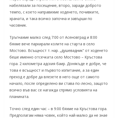
набелязали за посещение, второ, заради доброто
темпо, с което направихме ходенето, почивките,
храната, и така всичко започна и завърши по
часовник.
Тръгнахме малко след 7:00 от Асеновград и 8:00
бяхме вече паркирали колите на старта в село
Мостово. Всъщност т. нар. „душевадник“ от ходенето
беше именно отсечката село Мостово – Кръстова
гора. 2 километра адския баир. Донякъде е добре, че
това е всъщност и първото изпитание, а за един
преход е добре да влезете в него още от самото
начало, после определено ви става по-лесно, защото
всичко във вас се нагажда спрямо условията на
планината.
Точно след един час – в 9:00 бяхме на Кръстова гора.
Предполагам няма човек, който най-малко да не знае