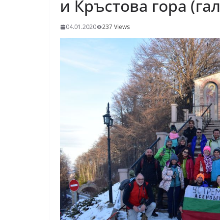
и Кръстова гора (га
04.01.2020
237 Views