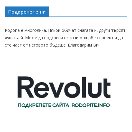
Подкрепете ни
Родопа е многолика. Някои обичат снагата й, други търсят
душата й. Може да подкрепите този мащабен проект и да
сте част от неговото бъдеще. Благодарим Ви!