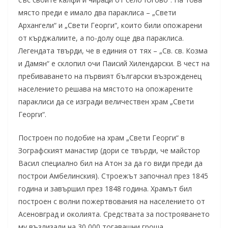
място преди е имало два параклиса – „Свети
Архангели“ и „Свети Георги“, които били опожарени
от кърджалиите, а по-долу още два параклиса.
Легендата твърди, че в единия от тях – „Св. св. Козма
и Дамян“ е склопил очи Паисий Хилендарски. В чест на
пребиваването на първият български възрожденец
населението решава на мястото на опожарените
параклиси да се изгради величествен храм „Свети
Георги“.
Построен по подобие на храм „Свети Георги“ в
Зографският манастир (дори се твърди, че майстор
Васил специално бил на Атон за да го види преди да
построи Амбелинския). Строежът започнал през 1845
година и завършил през 1848 година. Храмът бил
построен с волни пожертвования на населението от
Асеновград и околията. Средствата за построяването
му възлизали на 30 000 тогавашни гроша.