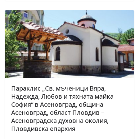
Параклис „Св. мъченици Вяра,
Надежда, Любов и тяхната майка
София“ в Асеновград, община
Асеновград, област Пловдив –
Асеновградска духовна околия,
Пловдивска епархия