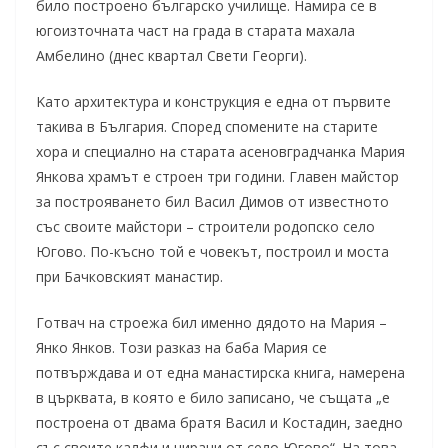
било построено българско училище. Намира се в
югоизточната част на града в старата махала
Амбелино (днес квартал Свети Георги).
Kaто архитектура и конструкция е една от първите
такива в България. Според спомените на старите
хора и специално на старата асеновградчанка Мария
Янкова храмът е строен три години. Главен майстор
за построяването бил Васил Димов от известното
със своите майстори – строители родопско село
Югово. По-късно той е човекът, построил и моста
при Бачковският манастир.
Готвач на строежа бил именно дядото на Мария –
Янко Янков. Този разказ на баба Мария се
потвърждава и от една манастирска книга, намерена
в църквата, в която е било записано, че същата „е
построена от двама братя Васил и Костадин, заедно
със своите калфи и чираци от село Югово“. На това