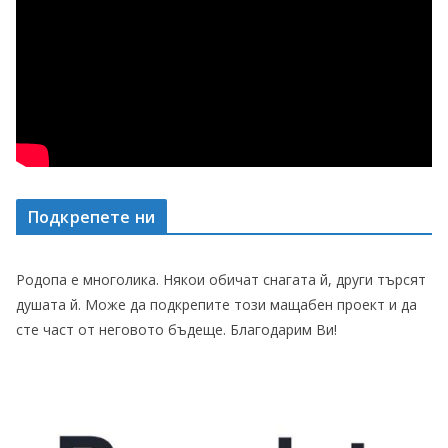
Подкрепете ни
Родопа е многолика. Някои обичат снагата й, други търсят
душата й. Може да подкрепите този мащабен проект и да
сте част от неговото бъдеще. Благодарим Ви!