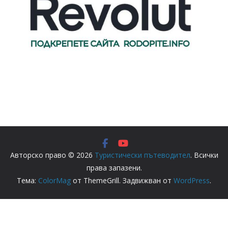
Авторско право © 2026
Туристически пътеводител
. Всички
права запазени.
Тема:
ColorMag
от ThemeGrill. Задвижван от
WordPress
.