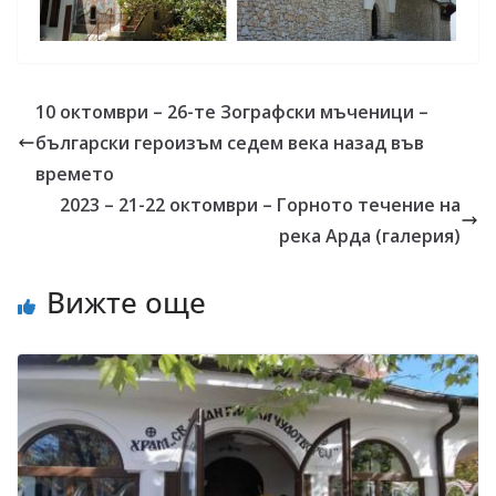
10 октомври – 26-те Зографски мъченици –
български героизъм седем века назад във
времето
2023 – 21-22 октомври – Горното течение на
река Арда (галерия)
Вижте още