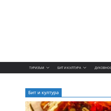
ТУРИЗЪМ
БИТ И КУЛТУРА
ДУХОВНО
Бит и култура