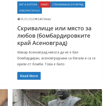
БИТ И КУЛТУРА
ПАМЕТ
СТАНИМАКА/АСЕНОВГРАД
ХУМОРИСТИЧНО
08.03.2026
240 Views
Скривалище или място за
любов (бомбардировките
край Асеновград)
Макар Асеновград никога да не е бил
бомбардиран, асеновградчани са бягали и са се
крили от бомби. Това е било
Read More