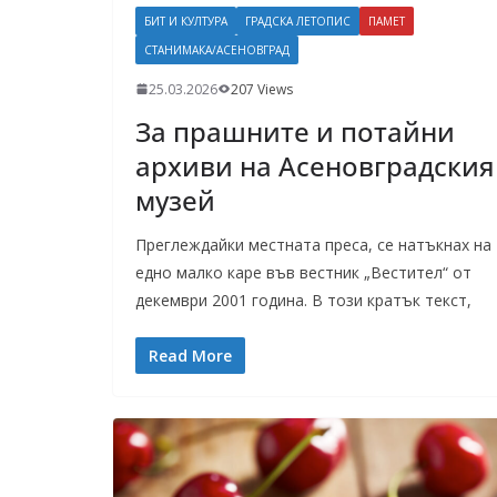
БИТ И КУЛТУРА
ГРАДСКА ЛЕТОПИС
ПАМЕТ
СТАНИМАКА/АСЕНОВГРАД
25.03.2026
207 Views
За прашните и потайни
архиви на Асеновградския
музей
Преглеждайки местната преса, се натъкнах на
едно малко каре във вестник „Вестител“ от
декември 2001 година. В този кратък текст,
Read More