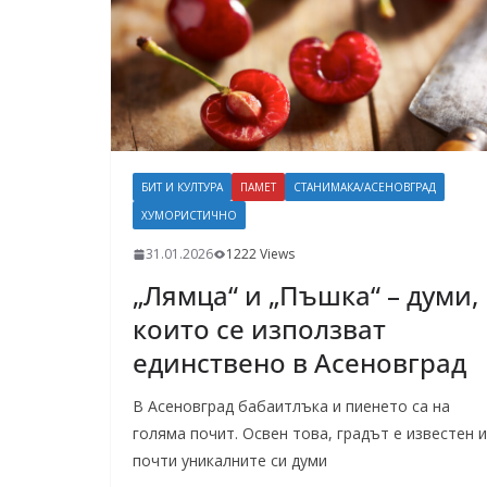
БИТ И КУЛТУРА
ПАМЕТ
СТАНИМАКА/АСЕНОВГРАД
ХУМОРИСТИЧНО
31.01.2026
1222 Views
„Лямца“ и „Пъшка“ – думи,
които се използват
единствено в Асеновград
В Асеновград бабаитлъка и пиенето са на
голяма почит. Освен това, градът е известен и
почти уникалните си думи