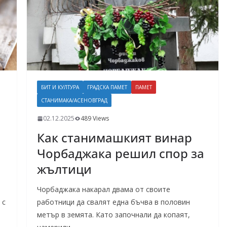
БИТ И КУЛТУРА
ГРАДСКА ПАМЕТ
ПАМЕТ
СТАНИМАКА/АСЕНОВГРАД
02.12.2025
489 Views
Как станимашкият винар
Чорбаджака решил спор за
жълтици
Чорбаджака накарал двама от своите
 с
работници да свалят една бъчва в половин
метър в земята. Като започнали да копаят,