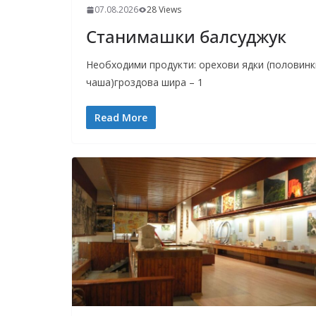
07.08.2026
28 Views
Станимашки балсуджук
Необходими продукти: орехови ядки (половинки)
чаша)гроздова шира – 1
Read More