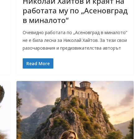
Николай Хайтов и краят на
работата му по „Асеновград
в миналото“
Очевидно работата по „Асеновград в миналото“
не е била лесна за Николай Хайтов. За тези свои
разочарования и предизвикателства авторът
Read More