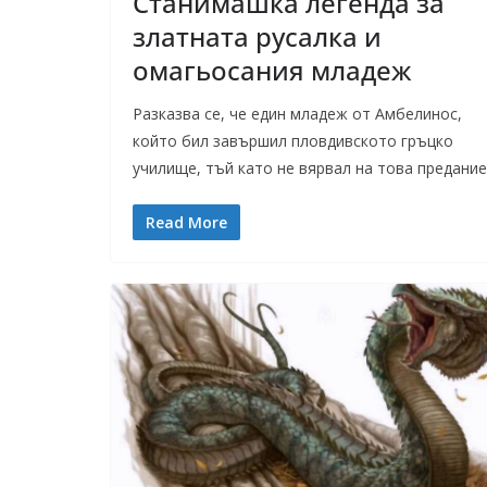
Станимашка легенда за
златната русалка и
омагьосания младеж
Разказва се, че един младеж от Амбелинос,
който бил завършил пловдивското гръцко
училище, тъй като не вярвал на това предание
Read More